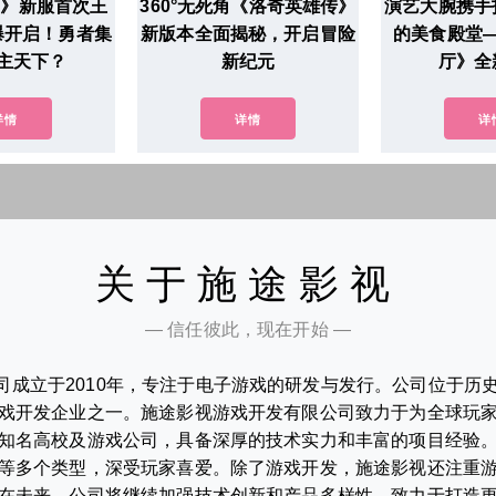
2》新服首次王
360°无死角《洛奇英雄传》
演艺大腕携手
爆开启！勇者集
新版本全面揭秘，开启冒险
的美食殿堂
主天下？
新纪元
厅》全
详情
详情
详
关于施途影视
— 信任彼此，现在开始 —
司成立于2010年，专注于电子游戏的研发与发行。公司位于历
戏开发企业之一。施途影视游戏开发有限公司致力于为全球玩
知名高校及游戏公司，具备深厚的技术实力和丰富的项目经验
等多个类型，深受玩家喜爱。除了游戏开发，施途影视还注重
在未来，公司将继续加强技术创新和产品多样性，致力于打造